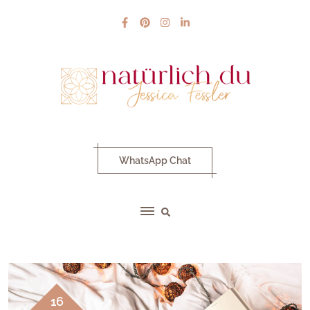
Skip
to
content
WhatsApp Chat
16