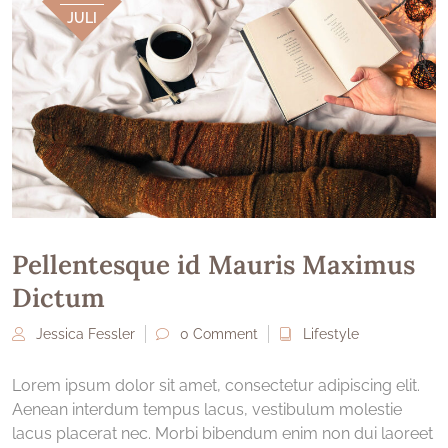
JULI
Pellentesque id Mauris Maximus
Dictum
Jessica Fessler
0 Comment
Lifestyle
Lorem ipsum dolor sit amet, consectetur adipiscing elit.
Aenean interdum tempus lacus, vestibulum molestie
lacus placerat nec. Morbi bibendum enim non dui laoreet