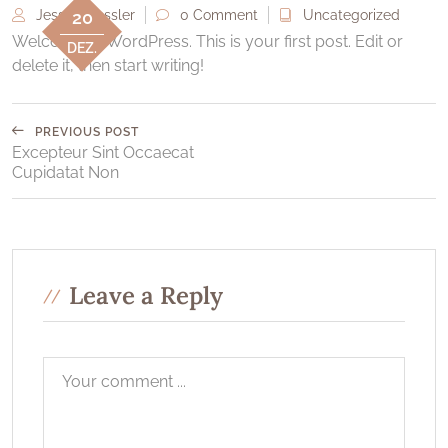
Jessica Fessler
0 Comment
Uncategorized
20
Welcome to WordPress. This is your first post. Edit or
DEZ.
delete it, then start writing!
PREVIOUS POST
Excepteur Sint Occaecat
Cupidatat Non
Leave a Reply